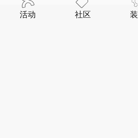
活动
社区
装
玩车帝
08-04
自驾新疆一万公里 寻觅无处不在