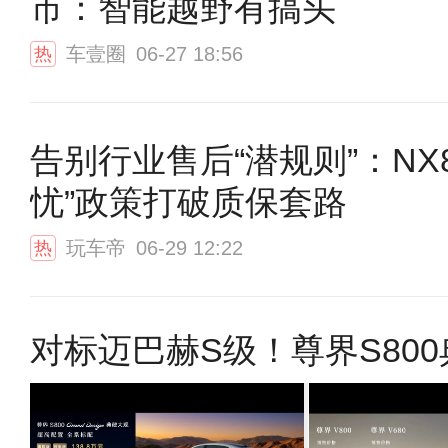
市：智能越野有搞头
车壹圈
06-27 18:56
热
告别行业售后“潜规则”：NX
忧”政策打破质保套路
玩车帝
06-29 12:22
热
对标迈巴赫S级！尊界S800