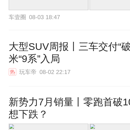
车壹圈
08-03 18:47
大型SUV周报丨三车交付“破
米“9系”入局
玩车帝
08-02 22:17
热
新势力7月销量丨零跑首破
想下跌？