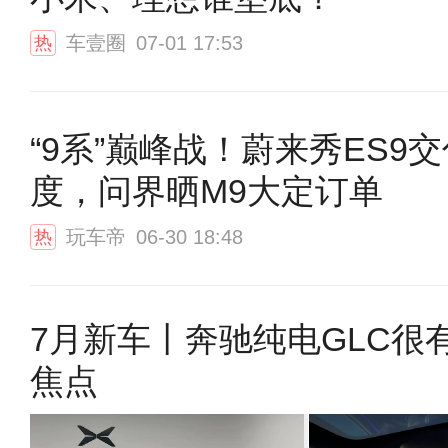
车壹圈
07-01 17:53
热
“9系”巅峰战！蔚来秀ES9
度，问界晒M9大定订单
玩车帝
06-30 18:48
热
7月新车丨奔驰纯电GLC很有
焦点