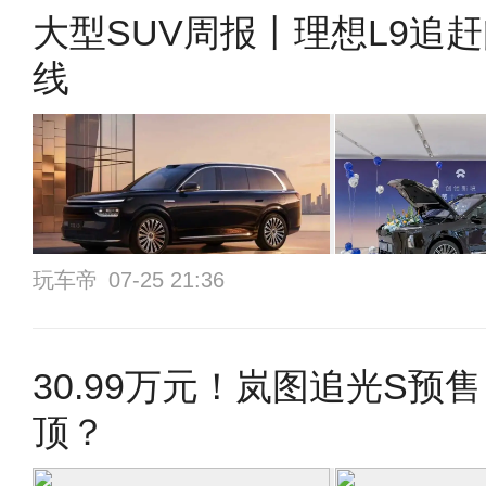
大型SUV周报丨理想L9追
线
玩车帝
07-25 21:36
30.99万元！岚图追光S预
顶？