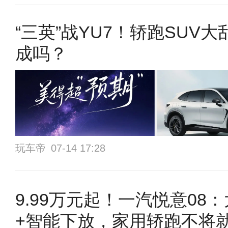
“三英”战YU7！轿跑SUV
成吗？
玩车帝
07-14 17:28
9.99万元起！一汽悦意08
+智能下放，家用轿跑不将