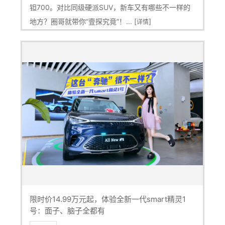
钽700。对比同级硬派SUV，新车又有哪些不一样的
地方？圈哥就带你“壹探究竟”！... [
]
详情
限时价14.99万元起，体验全新一代smart精灵1
号：面子、脑子全都有