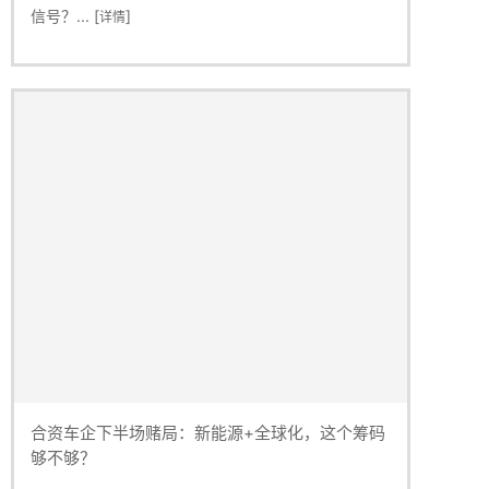
信号？... [
]
详情
合资车企下半场赌局：新能源+全球化，这个筹码
够不够？