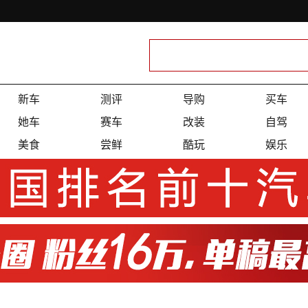
新车
测评
导购
买车
她车
赛车
改装
自驾
美食
尝鲜
酷玩
娱乐