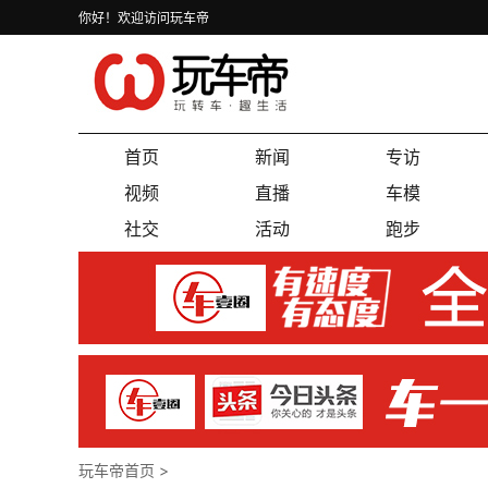
你好！欢迎访问玩车帝
首页
新闻
专访
视频
直播
车模
社交
活动
跑步
玩车帝首页
>